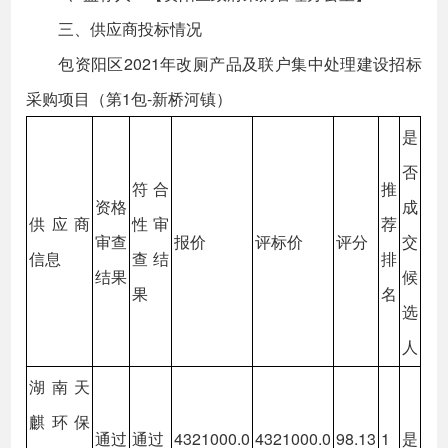
三、供应商投标情况
包资阳区2021年改厕产品及联户集中处理建设招标
采购项目（第1包-新桥河镇）
是
否
符合
推
资格
成
供应商
性审
荐
审查
报价
评标价
评分
交
信息
查结
排
结果
候
果
名
选
人
湖南天
麒环保
通过
通过
4321000.0
4321000.0
98.13
1
是