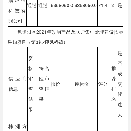
清环保
通过
通过
6358050.0
6358050.0
71.4
3
是
科技有
限公司
包资阳区2021年改厕产品及联户集中处理建设招标
采购项目（第3包-迎风桥镇）
是
资
否
格
符合
推
成
供应商
审
性审
荐
报价
评标价
评分
交
信息
查
查结
排
候
结
果
名
选
果
人
株洲方