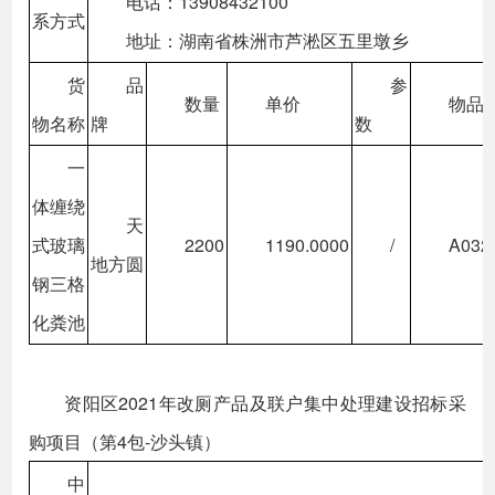
电话：13908432100
系方式
地址：湖南省株洲市芦淞区五里墩乡
货
品
参
数量
单价
物品
物名称
牌
数
一
体缠绕
天
式玻璃
2200
1190.0000
/
A032
地方圆
钢三格
化粪池
资阳区2021年改厕产品及联户集中处理建设招标采
购项目（第4包-沙头镇）
中