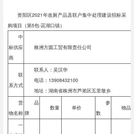
资阳区2021年改厕产品及联户集中处理建设招标采
购项目（第5包-茈湖口镇）
中
标供应
株洲方圆工贸有限责任公司
商
联系人：吴汉华
联
电话：13908432100
系方式
地址：湖南省株洲市芦淞区五里墩乡
货
品
参
数量
单价
物品
物名称
牌
数
一