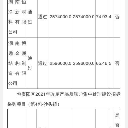
湖南恒
净新材
通
通过
2574000.0
2574000.0
74.93
4
否
料有限
过
公司
湖南博
远金属
通
结构制
通过
2596000.0
2596000.0
65.46
5
否
过
造有限
公司
包资阳区2021年改厕产品及联户集中处理建设招标
采购项目（第4包-沙头镇）
是
否