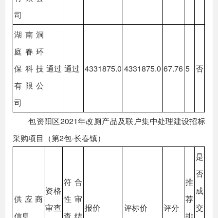
司
湖南洞
庭春环
保科技
通过
通过
4331875.0
4331875.0
67.76
5
否
有限公
司
包资阳区2021年改厕产品及联户集中处理建设招标
采购项目（第2包-长春镇）
是
否
符合
推
资格
成
供应商
性审
荐
审查
报价
评标价
评分
交
信息
查结
排