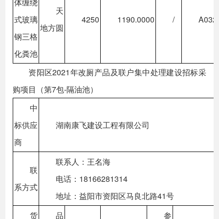
体缠绕
天
式玻璃
4250
1190.0000
/
A032
地方圆
钢三格
化粪池
资阳区2021年改厕产品及联户集中处理建设招标采
购项目（第7包-隔油池）
中
标供应
湖南康飞建设工程有限公司
商
联系人：王名海
联
电话：18166281314
系方式
地址：益阳市资阳区马良北路41号
货
品
参