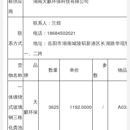
标供应
湖南天麒环保科技有限公司
商
联系人：兰煌
联
电话：18684502021
系方式
地址：岳阳市湖南城陵矶新港区长湖路华琨智
一、二跨
货
品
参
数量
单价
物品
物名称
牌
数
一
体缠绕
天
式玻璃
3625
1192.0000
/
A032
麒环保
钢三格
化粪池