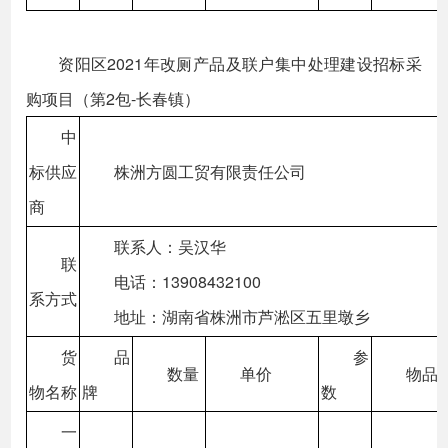
资阳区2021年改厕产品及联户集中处理建设招标采
购项目（第2包-长春镇）
中
标供应
株洲方圆工贸有限责任公司
商
联系人：吴汉华
联
电话：13908432100
系方式
地址：湖南省株洲市芦淞区五里墩乡
货
品
参
数量
单价
物品
物名称
牌
数
一