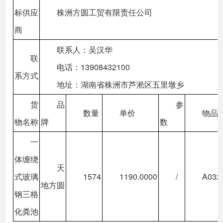
标供应
株洲方圆工贸有限责任公司
商
联系人：吴汉华
联
电话：13908432100
系方式
地址：湖南省株洲市芦淞区五里墩乡
货
品
参
数量
单价
物品
物名称
牌
数
一
体缠绕
天
式玻璃
1574
1190.0000
/
A032
地方圆
钢三格
化粪池