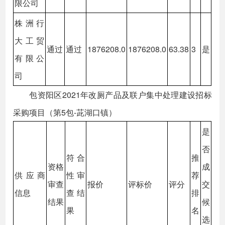
限公司
株洲行
大工贸
通过
通过
1876208.0
1876208.0
63.38
3
是
有限公
司
包资阳区2021年改厕产品及联户集中处理建设招标
采购项目（第5包-茈湖口镇）
是
否
符合
推
资格
成
供应商
性审
荐
审查
报价
评标价
评分
交
信息
查结
排
结果
候
果
名
选