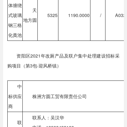
体缠绕
天
式玻璃
5325
1190.0000
/
A032
地方圆
钢三格
化粪池
资阳区2021年改厕产品及联户集中处理建设招标采
购项目（第3包-迎风桥镇）
中
标供应
株洲方圆工贸有限责任公司
商
联系人：吴汉华
联