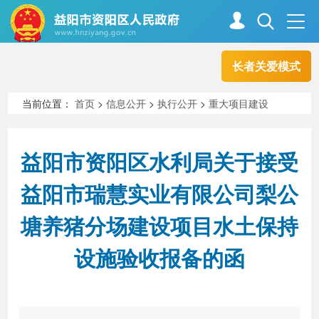
长者关爱模式
首页
走进资阳
当前位置：
首页
>
信息公开
>
执行公开
>
重大项目建设
政务资阳
信息公开
益阳市资阳区水利局关于接受
益阳市瑞慧实业有限公司梨公
新闻中心
解读回应
塘养猪分场建设项目水土保持
设施验收报备的函
政务服务
互动交流
高效办成一件事