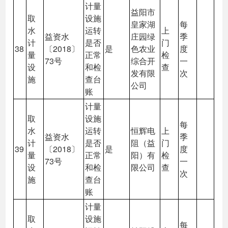
计量
益阳市
取
设施
皇家湖
每
水
运转
上
益资水
庄园绿
季
计
是否
门
38
〔2018〕
是
色农业
度
量
正常
检
73号
综合开
一
设
和检
查
发有限
次
施
查台
公司
账
计量
取
设施
每
水
运转
恒辉电
上
益资水
季
计
是否
阻（益
门
39
〔2018〕
是
度
量
正常
阳）有
检
73号
一
设
和检
限公司
查
次
施
查台
账
计量
取
设施
每