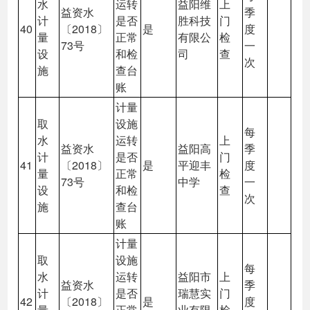
水
运转
益阳维
上
益资水
季
计
是否
胜科技
门
40
〔2018〕
是
度
量
正常
有限公
检
73号
一
设
和检
司
查
次
施
查台
账
计量
取
设施
每
水
运转
上
益资水
益阳高
季
计
是否
门
41
〔2018〕
是
平迎丰
度
量
正常
检
73号
中学
一
设
和检
查
次
施
查台
账
计量
取
设施
每
水
运转
益阳市
上
益资水
季
计
是否
瑞慧实
门
42
〔2018〕
是
度
量
正常
业有限
检