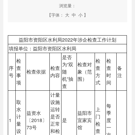
浏览量：
【字体：
大
中
小
】
益阳市资阳区水利局2022年涉企检查工作计划
填报单位：益阳市资阳区水利局
是否
检
检
检
为“双
检查对
序
查
检查
查
查
备
检查依据
随
象（范
号
事
内容
方
时
注
机”抽
围）
项
式
间
查
计量
取
设施
每
水
运转
上
益资水
益阳市
季
计
是否
门
1
〔2018〕
是
宜家宾
度
量
正常
检
73号
馆
一
设
和检
查
次