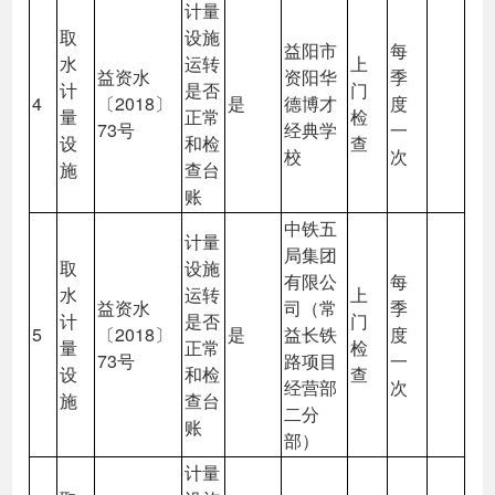
计量
取
设施
益阳市
每
水
运转
上
益资水
资阳华
季
计
是否
门
4
〔2018〕
是
德博才
度
量
正常
检
73号
经典学
一
设
和检
查
校
次
施
查台
账
中铁五
计量
局集团
取
设施
有限公
每
水
运转
上
益资水
司（常
季
计
是否
门
5
〔2018〕
是
益长铁
度
量
正常
检
73号
路项目
一
设
和检
查
经营部
次
施
查台
二分
账
部）
计量