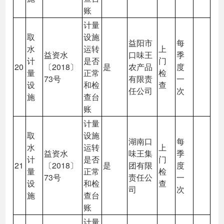
账
计量
取
设施
益阳市
每
水
运转
上
益资水
口味王
季
计
是否
门
20
〔2018〕
是
农产品
度
量
正常
检
73号
有限责
一
设
和检
查
任公司
次
施
查台
账
计量
取
设施
湖南口
每
水
运转
上
益资水
味王集
季
计
是否
门
21
〔2018〕
是
团有限
度
量
正常
检
73号
责任公
一
设
和检
查
司
次
施
查台
账
计量