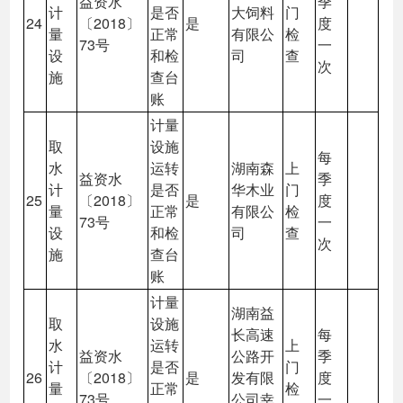
益资水
季
计
是否
大饲料
门
24
〔2018〕
是
度
量
正常
有限公
检
73号
一
设
和检
司
查
次
施
查台
账
计量
取
设施
每
水
运转
湖南森
上
益资水
季
计
是否
华木业
门
25
〔2018〕
是
度
量
正常
有限公
检
73号
一
设
和检
司
查
次
施
查台
账
计量
湖南益
取
设施
长高速
每
水
运转
上
益资水
公路开
季
计
是否
门
26
〔2018〕
是
发有限
度
量
正常
检
73号
公司幸
一