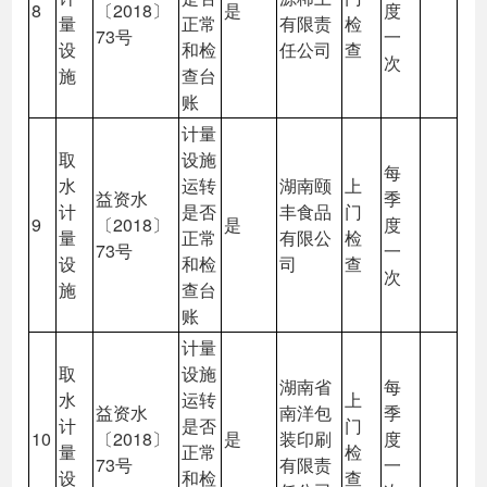
8
〔2018〕
是
度
量
正常
有限责
检
73号
一
设
和检
任公司
查
次
施
查台
账
计量
取
设施
每
水
运转
湖南颐
上
益资水
季
计
是否
丰食品
门
9
〔2018〕
是
度
量
正常
有限公
检
73号
一
设
和检
司
查
次
施
查台
账
计量
取
设施
湖南省
每
水
运转
上
益资水
南洋包
季
计
是否
门
10
〔2018〕
是
装印刷
度
量
正常
检
73号
有限责
一
设
和检
查