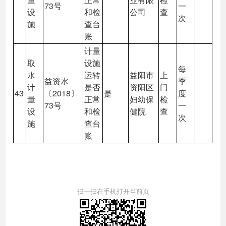
73号
一
设
和检
公司
查
次
施
查台
账
计量
取
设施
每
水
运转
益阳市
上
益资水
季
计
是否
资阳区
门
43
〔2018〕
是
度
量
正常
妇幼保
检
73号
一
设
和检
健院
查
次
施
查台
账
扫一扫在手机打开当前页