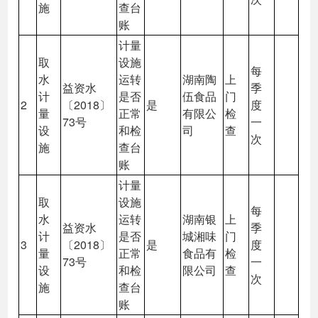
施
查台
账
计量
取
设施
每
水
运转
湖南陶
上
益资水
季
计
是否
伍食品
门
2
〔2018〕
是
度
量
正常
有限公
检
73号
一
设
和检
司
查
次
施
查台
账
计量
取
设施
每
水
运转
湖南银
上
益资水
季
计
是否
城湘味
门
3
〔2018〕
是
度
量
正常
食品有
检
73号
一
设
和检
限公司
查
次
施
查台
账