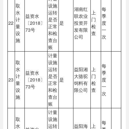
取
设施
湖南红
每
水
运转
上
益资水
联农业
季
计
是否
门
22
〔2018〕
是
投资开
度
量
正常
检
73号
发有限
一
设
和检
查
公司
次
施
查台
账
计量
取
设施
每
水
运转
益阳湘
上
益资水
季
计
是否
大骆驼
门
23
〔2018〕
是
度
量
正常
饲料有
检
73号
一
设
和检
限公司
查
次
施
查台
账
计量
取
设施
每
水
运转
益阳海
上