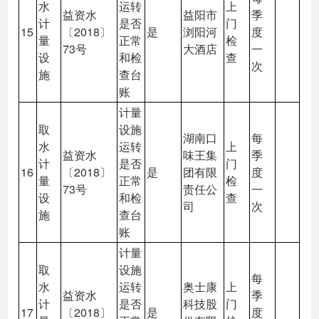
水
运转
上
益资水
益阳市
季
计
是否
门
15
〔2018〕
是
浏阳河
度
量
正常
检
73号
大酒店
一
设
和检
查
次
施
查台
账
计量
取
设施
湖南口
每
水
运转
上
益资水
味王集
季
计
是否
门
16
〔2018〕
是
团有限
度
量
正常
检
73号
责任公
一
设
和检
查
司
次
施
查台
账
计量
取
设施
每
水
运转
奥士康
上
益资水
季
计
是否
科技股
门
17
〔2018〕
是
度