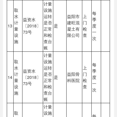
计量
取
设施
每
水
运转
益阳市
上
益资水
季
计
是否
建旺混
门
13
〔2018〕
是
度
量
正常
凝土有
检
73号
一
设
和检
限公司
查
次
施
查台
账
计量
取
设施
每
水
运转
上
益资水
季
计
是否
益阳骨
门
14
〔2018〕
是
度
量
正常
科医院
检
73号
一
设
和检
查
次
施
查台
账
计量
取
设施
每