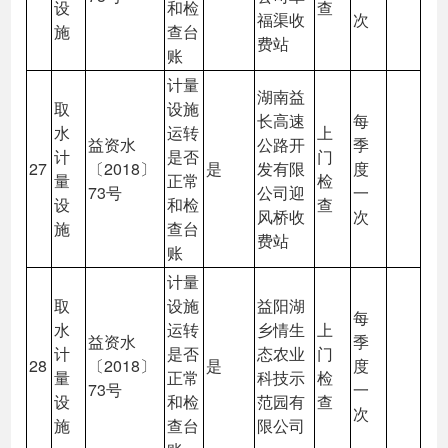
设
和检
查
福渠收
次
施
查台
费站
账
计量
湖南益
取
设施
长高速
每
水
运转
上
益资水
公路开
季
计
是否
门
27
〔2018〕
是
发有限
度
量
正常
检
73号
公司迎
一
设
和检
查
风桥收
次
施
查台
费站
账
计量
取
设施
益阳湖
每
水
运转
乡情生
上
益资水
季
计
是否
态农业
门
28
〔2018〕
是
度
量
正常
科技示
检
73号
一
设
和检
范园有
查
次
施
查台
限公司