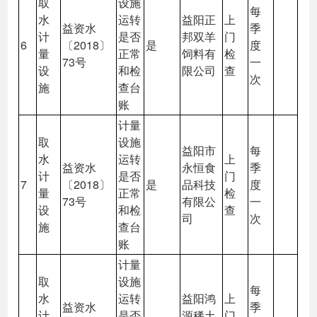
取
设施
每
水
运转
益阳正
上
益资水
季
计
是否
邦双羊
门
6
〔2018〕
是
度
量
正常
饲料有
检
73号
一
设
和检
限公司
查
次
施
查台
账
计量
取
设施
益阳市
每
水
运转
上
益资水
永恒食
季
计
是否
门
7
〔2018〕
是
品科技
度
量
正常
检
73号
有限公
一
设
和检
查
司
次
施
查台
账
计量
取
设施
每
水
运转
益阳鸿
上
益资水
季
计
是否
源稀土
门