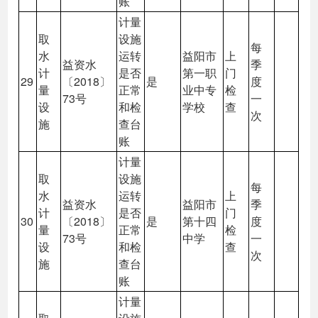
账
计量
取
设施
每
水
运转
益阳市
上
益资水
季
计
是否
第一职
门
29
〔2018〕
是
度
量
正常
业中专
检
73号
一
设
和检
学校
查
次
施
查台
账
计量
取
设施
每
水
运转
上
益资水
益阳市
季
计
是否
门
30
〔2018〕
是
第十四
度
量
正常
检
73号
中学
一
设
和检
查
次
施
查台
账
计量