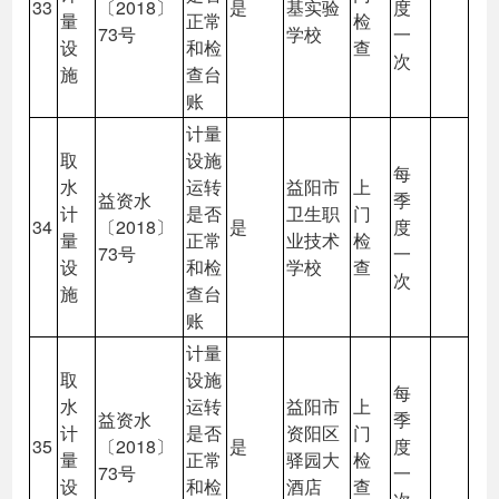
33
〔2018〕
是
基实验
度
量
正常
检
73号
学校
一
设
和检
查
次
施
查台
账
计量
取
设施
每
水
运转
益阳市
上
益资水
季
计
是否
卫生职
门
34
〔2018〕
是
度
量
正常
业技术
检
73号
一
设
和检
学校
查
次
施
查台
账
计量
取
设施
每
水
运转
益阳市
上
益资水
季
计
是否
资阳区
门
35
〔2018〕
是
度
量
正常
驿园大
检
73号
一
设
和检
酒店
查