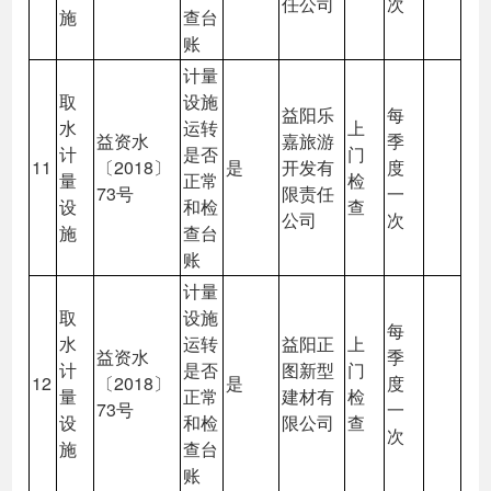
任公司
次
施
查台
账
计量
取
设施
益阳乐
每
水
运转
上
益资水
嘉旅游
季
计
是否
门
11
〔2018〕
是
开发有
度
量
正常
检
73号
限责任
一
设
和检
查
公司
次
施
查台
账
计量
取
设施
每
水
运转
益阳正
上
益资水
季
计
是否
图新型
门
12
〔2018〕
是
度
量
正常
建材有
检
73号
一
设
和检
限公司
查
次
施
查台
账