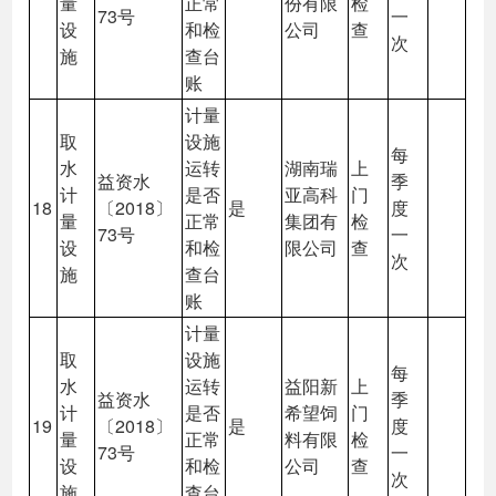
量
正常
份有限
检
73号
一
设
和检
公司
查
次
施
查台
账
计量
取
设施
每
水
运转
湖南瑞
上
益资水
季
计
是否
亚高科
门
18
〔2018〕
是
度
量
正常
集团有
检
73号
一
设
和检
限公司
查
次
施
查台
账
计量
取
设施
每
水
运转
益阳新
上
益资水
季
计
是否
希望饲
门
19
〔2018〕
是
度
量
正常
料有限
检
73号
一
设
和检
公司
查
次
施
查台