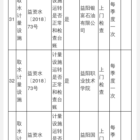
取
设施
每
水
运转
益阳银
上
益资水
季
计
是否
富石油
门
31
〔2018〕
是
度
量
正常
有限公
检
73号
一
设
和检
司
查
次
施
查台
账
计量
取
设施
每
水
运转
上
益资水
益阳职
季
计
是否
门
32
〔2018〕
是
业技术
度
量
正常
检
73号
学院
一
设
和检
查
次
施
查台
账
计量
取
设施
每
水
运转
上
益资水
益阳国
季
计
是否
门