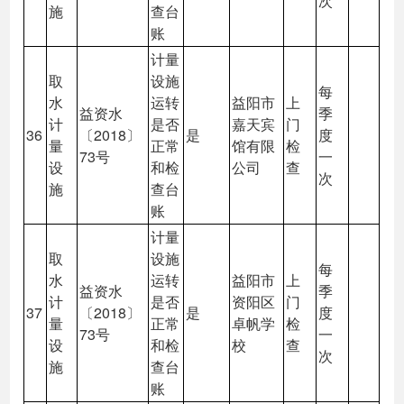
次
施
查台
账
计量
取
设施
每
水
运转
益阳市
上
益资水
季
计
是否
嘉天宾
门
36
〔2018〕
是
度
量
正常
馆有限
检
73号
一
设
和检
公司
查
次
施
查台
账
计量
取
设施
每
水
运转
益阳市
上
益资水
季
计
是否
资阳区
门
37
〔2018〕
是
度
量
正常
卓帆学
检
73号
一
设
和检
校
查
次
施
查台
账