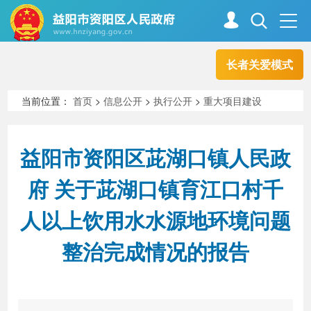
长者关爱模式
首页
走进资阳
当前位置：
首页
>
信息公开
>
执行公开
>
重大项目建设
政务资阳
信息公开
益阳市资阳区茈湖口镇人民政
府 关于茈湖口镇育江口村千
新闻中心
解读回应
人以上饮用水水源地环境问题
整治完成情况的报告
政务服务
互动交流
高效办成一件事