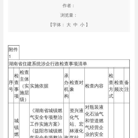
作者：
浏览量：
【字体：
大
中
小
】
附件
1
湖南省住建系统涉企行政检查事项清单
检查
检
承
检
主体
序
查
办
检查对
查
检查
备
（实
实施依据
检查内容
号
事
机
象
方
频次
注
施层
项
构
式
级）
对瓶装液
《湖南省城镇燃
资兴液
化石油气
气安全专项整治
化气
城
和管道燃
工作实施方案》
站、宏
镇
气经营企
《益阳市城镇燃
林液化
燃
业的安全
气安全专项整治
政
气站、