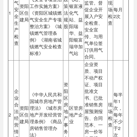
气
监管。督
现
资阳
工作实施方案》
策
银富液
安
促企业开
场
每月
1
区住
《资阳区城镇燃
法
化气
全
展入户安
检
2次
建局
气安全生产专项
规
站、益
生
全检查、
查
整治方案》《城
股
阳瑞
产
安全宣
镇燃气管理条
华、益
检
传、与用
例》《湖南省城
阳银富
查
气单位签
镇燃气安全检查
瑞华加
订供用气
标准》
气站
合同。
企业资
质、项目
不动产权
资
证、项目
企
阳
批准文
《中华人民共和
每半
业
区
书、已批
国城市房地产管
年1
合
房
准销售房
现
资阳
理法》《城市房
区管房
次，
法
地
屋预测报
场
2
区住
地产开发经营管
地产企
每年
经
产
告、合同
检
建局
理条例》《商品
业
不少
营
事
范本、一
查
房销售管理办
于2
情
务
房一价等
法》
次