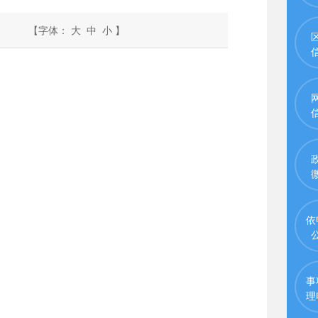
【字体：
大
中
小
】
依
事
理