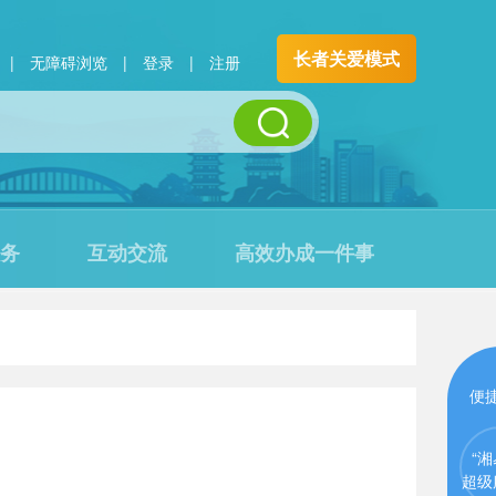
长者关爱模式
|
无障碍浏览
|
登录
|
注册
务
互动交流
高效办成一件事
便
“湘
超级