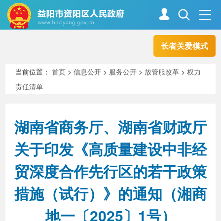
长者关爱模式
首页
走进资阳
当前位置：
首页
>
信息公开
>
服务公开
>
放管服改革
>
权力
责任清单
政务资阳
信息公开
湖南省商务厅、湖南省财政厅
新闻中心
解读回应
关于印发《高质量建设中非经
贸深度合作先行区的若干政策
政务服务
互动交流
措施（试行）》的通知（湘商
地一〔2025〕1号）
高效办成一件事