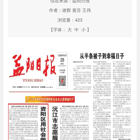
信息来源：益阳日报
作者：谢辉 黄芬 王伟
浏览量：
423
【字体：
大
中
小
】