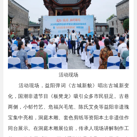
活动现场
活动现场，益阳弹词《古城新貌》唱出古城新变
化，国潮非遗节目《板凳龙》吸引众多市民驻足。古巷
两侧，小郁竹艺、危福兴毛笔、陈氏艾灸等益阳非遗瑰
宝集中亮相，洞庭木雕、套色剪纸等资阳本土非遗佳作
同台展示。在洞庭木雕展位前，传承人现场讲解制作工