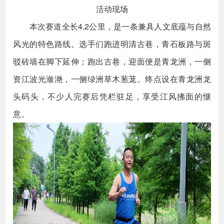
活动现场
本次赛道全长4.2公里，是一条兼具人文底蕴与自然
风光的特色路线。选手们跑进明清古巷，青石板路与斑
驳砖墙在脚下延伸；跑出古巷，迎面便是青龙洲，一侧
资江波光潋滟，一侧绿洲草木葱茏。终点设在青龙洲龙
头码头，不少人完赛后凭栏驻足，享受江风拂面的惬
意。