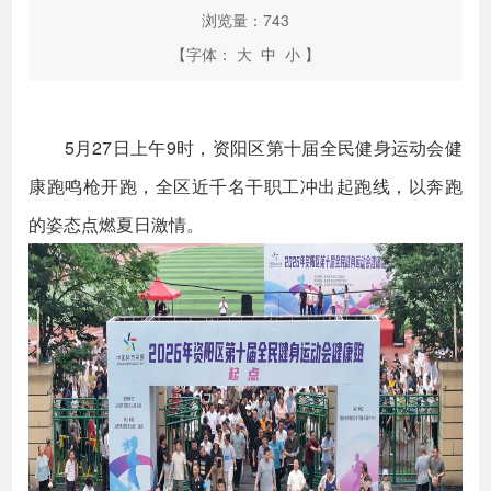
浏览量：
743
【字体：
大
中
小
】
5月27日上午9时，资阳区第十届全民健身运动会健
康跑鸣枪开跑，全区近千名干职工冲出起跑线，以奔跑
的姿态点燃夏日激情。