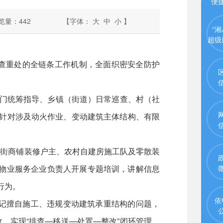
便
览量：
442
【字体：
大
中
小
】
“湘
超级
查重处的全链条工作机制，全面织密安全防护
门统筹指导、乡镇（街道）日常巡查、村（社
，针对涉及动火作业、变动建筑主体结构、有限
街商铺装修户主、农村自建房施工队及零散装
名物业服务企业负责人开展专题培训，讲解信息
行为。
依
记擅自施工、违规变动建筑承重结构的问题，
，实现“排查—移送—处置—整改”闭环管理。