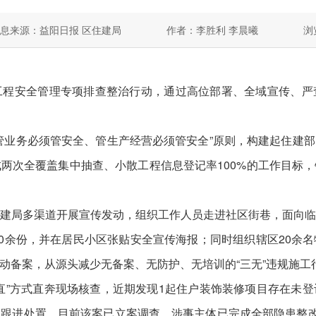
息来源：益阳日报 区住建局
作者：李胜利 李晨曦
浏
安全管理专项排查整治行动，通过高位部署、全域宣传、严
业务必须管安全、管生产经营必须管安全”原则，构建起住建部
两次全覆盖集中抽查、小散工程信息登记率100%的工作目标
。
局多渠道开展宣传发动，组织工作人员走进社区街巷，面向临
00余份，并在居民小区张贴安全宣传海报；同时组织辖区20余
动备案，从源头减少无备案、无防护、无培训的“三无”违规施工
”方式直奔现场核查，近期发现1起住户装饰装修项目存在未登
跟进处置。目前该案已立案调查，涉事主体已完成全部隐患整改