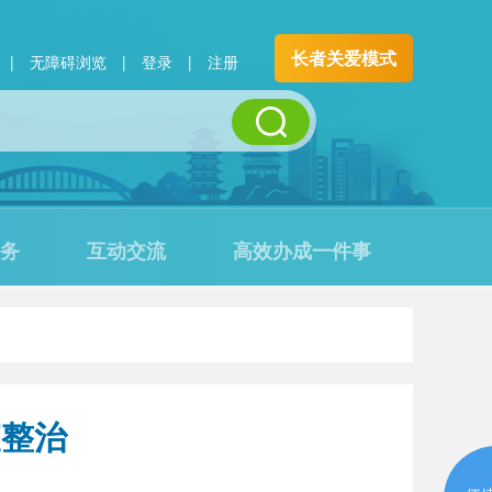
长者关爱模式
|
无障碍浏览
|
登录
|
注册
务
互动交流
高效办成一件事
查整治