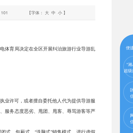
1101
【字体：
大
中
小
】
便
电体育局决定在全区开展纠治旅游行业导游乱
“湘
超级
执业许可，或者擅自委托他人代为提供导游服
客、服务态度恶劣、甩团、甩客、辱骂游客等严
闭式、包厢式、“洗脑式”销售模式，进行虚假