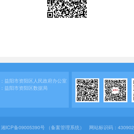
：
益阳市资阳区人民政府办公室
：
益阳市资阳区数据局
：
湘ICP备09005390号 （备案管理系统）
网站标识码：430902