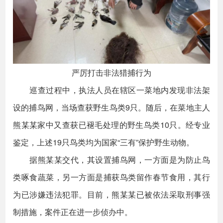
严厉打击非法猎捕行为
巡查过程中，执法人员在辖区一菜地内发现非法架
设的捕鸟网，当场查获野生鸟类9只。随后，在菜地主人
熊某某家中又查获已褪毛处理的野生鸟类10只。经专业
鉴定，上述19只鸟类均为国家“三有”保护野生动物。
据熊某某交代，其设置捕鸟网，一方面是为防止鸟
类啄食蔬菜，另一方面是捕获鸟类留作春节食用，其行
为已涉嫌违法犯罪。目前，熊某某已被依法采取刑事强
制措施，案件正在进一步侦办中。