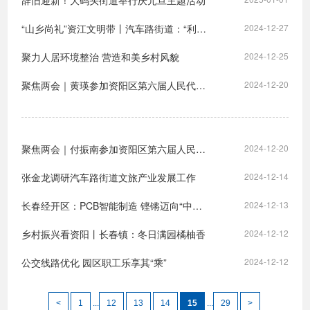
辞旧迎新！大码头街道举行庆元旦主题活动
“山乡尚礼”资江文明带丨汽车路街道：“利剑守护蓝天 安全禁毒促环保”宣传活动
2024-12-27
聚力人居环境整治 营造和美乡村风貌
2024-12-25
聚焦两会｜黄瑛参加资阳区第六届人民代表大会第四次会议第二代表团讨论审议
2024-12-20
聚焦两会｜付振南参加资阳区第六届人民代表大会第四次会议第三代表团讨论审议
2024-12-20
张金龙调研汽车路街道文旅产业发展工作
2024-12-14
长春经开区：PCB智能制造 铿锵迈向“中国PCB第三极”
2024-12-13
乡村振兴看资阳丨长春镇：冬日满园橘柚香
2024-12-12
公交线路优化 园区职工乐享其“乘”
2024-12-12
<
1
...
12
13
14
15
...
29
>