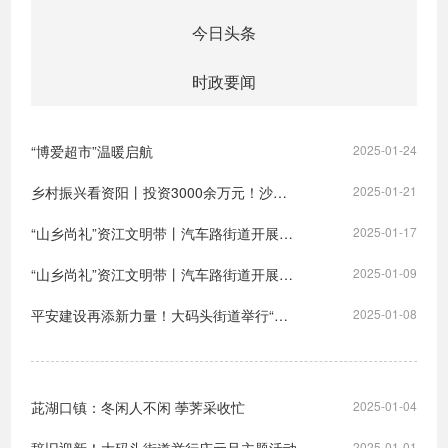
今日头条
时政要闻
“博爱超市”温暖启航
2025-01-24
乡村振兴看资阳丨投资3000余万元！沙头镇擦亮产业发展“新名片”
2025-01-21
“山乡尚礼”资江文明带丨汽车路街道开展送法下乡志愿服务活动暨未成年人寒假社会实践活动
2025-01-17
“山乡尚礼”资江文明带丨汽车路街道开展寒冬送温暖活动
2025-01-09
平安建设再添新力量！大码头街道举行“码头轻骑 守护平安”社区治安巡逻工作启动仪式
2025-01-08
茈湖口镇：冬闲人不闲 荸荠采收忙
2025-01-04
2025-01-01