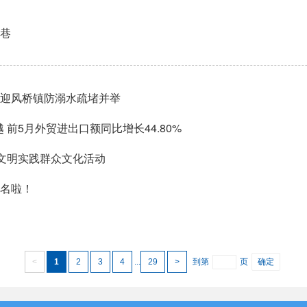
巷
迎风桥镇防溺水疏堵并举
 前5月外贸进出口额同比增长44.80%
礼”文明实践群众文化活动
名啦！
<
1
2
3
4
...
29
>
到第
页
确定