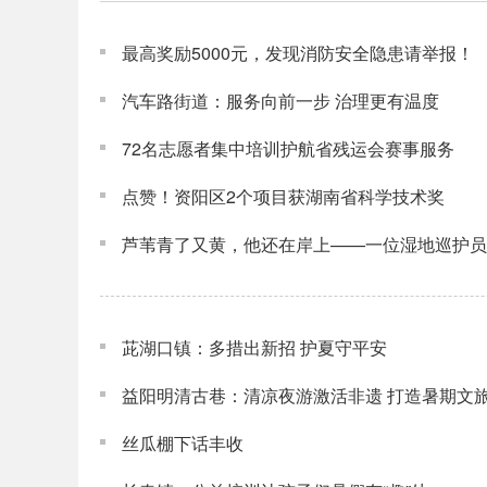
最高奖励5000元，发现消防安全隐患请举报！
汽车路街道：服务向前一步 治理更有温度
72名志愿者集中培训护航省残运会赛事服务
点赞！资阳区2个项目获湖南省科学技术奖
芦苇青了又黄，他还在岸上——一位湿地巡护员
茈湖口镇：多措出新招 护夏守平安
益阳明清古巷：清凉夜游激活非遗 打造暑期文
丝瓜棚下话丰收