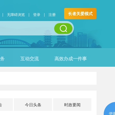
长者关爱模式
|
无障碍浏览
|
登录
|
注册
务
互动交流
高效办成一件事
告
今日头条
时政要闻
便