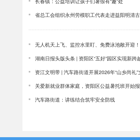
长春镇：公益培训让孩子们暑假有“趣”处
省总工会组织永州劳模职工代表走进益阳明清古
无人机天上飞、监控水里盯、免费泳池敞开迎！
湖南日报头版头条 | 资阳区“五好”园区实现新跨越
资江文明带 | 汽车路街道开展2026年“山乡尚
关爱新就业群体家庭，资阳区公益暑托班开始报
汽车路街道：讲练结合筑牢安全防线