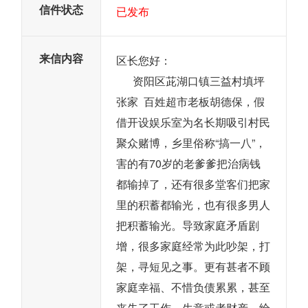
信件状态
已发布
来信内容
区长您好：
资阳区茈湖口镇三益村填坪
张家 百姓超市老板胡德保，假
借开设娱乐室为名长期吸引村民
聚众赌博，乡里俗称“搞一八”，
害的有70岁的老爹爹把治病钱
都输掉了，还有很多堂客们把家
里的积蓄都输光，也有很多男人
把积蓄输光。导致家庭矛盾剧
增，很多家庭经常为此吵架，打
架，寻短见之事。更有甚者不顾
家庭幸福、不惜负债累累，甚至
丧失了工作、生意或者财产。给