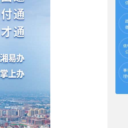
依
事
理