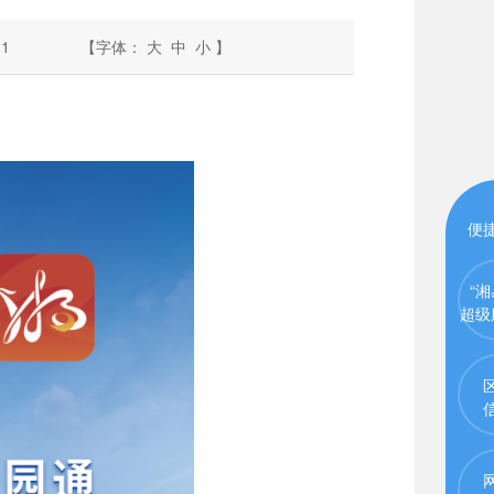
31
【字体：
大
中
小
】
便
“湘
超级