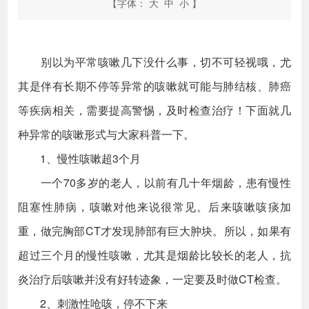
【字体：
大
中
小
】
别以为平常咳嗽几下没什么事，切不可轻视哦，尤
其是伴有长期不停等异常的咳嗽就可能与肺结核、肺癌
等疾病相关，需要提高警惕，及时检查治疗！下面就几
种异常的咳嗽形式与大家科普一下。
1、慢性咳嗽超3个月
一个70多岁的老人，以前有几十年烟龄，患有慢性
阻塞性肺病，咳嗽对他来说很常见。后来咳嗽咳痰加
重，做完胸部CT才发现肺部有巨大肿块。所以，如果有
超过三个月的慢性咳嗽，尤其是烟龄比较长的老人，抗
炎治疗后咳嗽并没有好转迹象，一定要及时做CT检查。
2、刺激性呛咳，停不下来