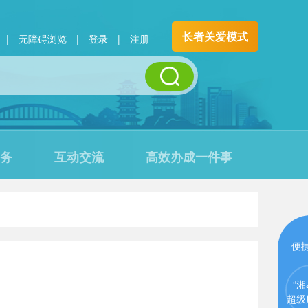
长者关爱模式
|
无障碍浏览
|
登录
|
注册
务
互动交流
高效办成一件事
便
“湘
超级