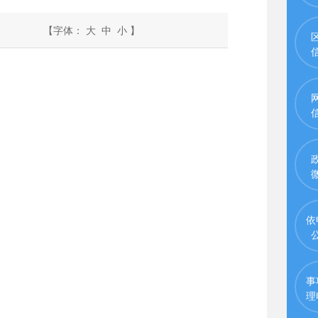
【字体：
大
中
小
】
依
事
理