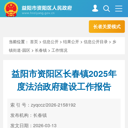
长者关爱模式
首页
走进资阳
当前位置：
首页
>
信息公开
>
结果公开
>
信息公开目录
>
乡
镇街道-园区
>
长春镇
>
工作情况
政务资阳
信息公开
益阳市资阳区长春镇2025年
新闻中心
解读回应
度法治政府建设工作报告
政务服务
互动交流
索 引 号：zyqccz/2026-2158192
发布机构：长春镇
高效办成一件事
发文日期：2026-03-13