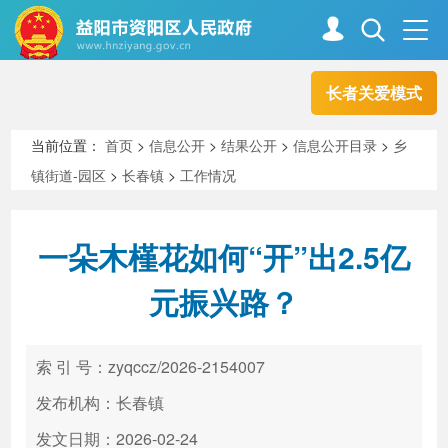
长者关爱模式
首页
走进资阳
当前位置：
首页
>
信息公开
>
结果公开
>
信息公开目录
>
乡
镇街道-园区
>
长春镇
>
工作情况
政务资阳
信息公开
一朵木槿花如何“开”出2.5亿
新闻中心
解读回应
元振兴路？
政务服务
互动交流
索 引 号：zyqccz/2026-2154007
发布机构：长春镇
高效办成一件事
发文日期：2026-02-24