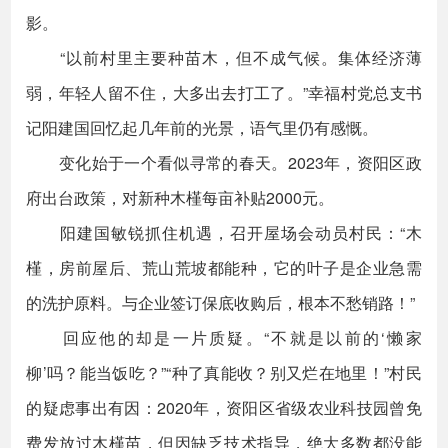
影。
“以前村里主要种苗木，但不成气候。集体经济薄
弱，年轻人留不住，大多出去打工了。”幸福村党总支书
记阳建国回忆起几年前的光景，语气里仍有感慨。
变化始于一个看似寻常的春天。2023年，资阳区政
府出台政策，对新种木槿每亩补贴2000元。
阳建国敏锐抓住机遇，召开屋场会动员村民：“木
槿，房前屋后、荒山荒坡都能种，它的叶子是企业急需
的洗护原料。与企业签订保底收购后，根本不愁销路！”
回应他的却是一片质疑。“不就是以前的‘懒家
柳’吗？能当饭吃？”“种了真能收？别又烂在地里！”村民
的疑虑事出有因：2020年，资阳区省级农业科技园曾免
费发放过木槿苗，但因缺乏技术指导，绝大多数都没能