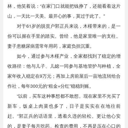
林，他笑着说：“在家门口就能把钱挣了，还能看着这片
山，一天比一天美。最开心的事，莫过于此了。”
对于61岁的脱贫户郭正兵来说，木槿带来的，是一
份可以握在手里的踏实。曾经，他是家里唯一的支柱。
妻子患糖尿病需常年用药，家庭负担沉重。
如今，通过参与木槿产业，全家都找到了稳定的增
收路径：他与儿子、儿媳一同参与基地管护与种植，全
家年收入稳定在9万元；再加上房前屋后一亩地流转给合
作社，每年300元的“租金+分红”稳稳到账。
“以前，买车这种事想都不敢想。现在家里不光买了
新车，饭桌上肉菜也多了，日子是实实在在地往前
赶。”郭正兵的话语里，透着久违的轻松。更让他心安
的，是妻子每月吃药、检查的费用，不再是压在心口的