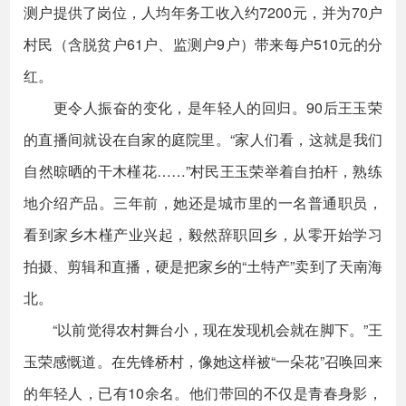
测户提供了岗位，人均年务工收入约7200元，并为70户
村民（含脱贫户61户、监测户9户）带来每户510元的分
红。
更令人振奋的变化，是年轻人的回归。90后王玉荣
的直播间就设在自家的庭院里。“家人们看，这就是我们
自然晾晒的干木槿花……”村民王玉荣举着自拍杆，熟练
地介绍产品。三年前，她还是城市里的一名普通职员，
看到家乡木槿产业兴起，毅然辞职回乡，从零开始学习
拍摄、剪辑和直播，硬是把家乡的“土特产”卖到了天南海
北。
“以前觉得农村舞台小，现在发现机会就在脚下。”王
玉荣感慨道。在先锋桥村，像她这样被“一朵花”召唤回来
的年轻人，已有10余名。他们带回的不仅是青春身影，