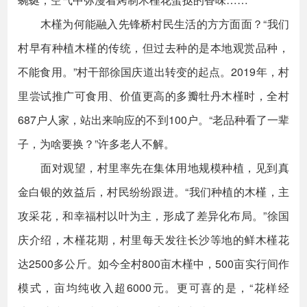
木槿为何能融入先锋桥村民生活的方方面面？“我们
村早有种植木槿的传统，但过去种的是本地观赏品种，
不能食用。”村干部徐国庆道出转变的起点。2019年，村
里尝试推广可食用、价值更高的多瓣牡丹木槿时，全村
687户人家，站出来响应的不到100户。“老品种看了一辈
子，为啥要换？”许多老人不解。
面对观望，村里率先在集体用地规模种植，见到真
金白银的效益后，村民纷纷跟进。“我们种植的木槿，主
攻采花，和幸福村以叶为主，形成了差异化布局。”徐国
庆介绍，木槿花期，村里每天发往长沙等地的鲜木槿花
达2500多公斤。如今全村800亩木槿中，500亩实行间作
模式，亩均纯收入超6000元。更可喜的是，“花样经