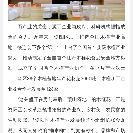
而产业的质变，源于企业与政府、科研机构握指成
拳的合力。近年来，资阳区决心打造全国木槿产业高
地，接连创下多个“第一”：出台了全国首个县级木槿产业
规划；推动制定了全国首个牡丹木槿花食品安全地方标
准；成立了全国首个木槿产业协会。在这片产业沃土
上，全区88个木槿基地年产花材超3000吨，木槿加工企
业及合作社发展至123家。
“这朵盛开在房前屋后、荒山瘠地上的木槿花，正是
资阳区以改革之笔描绘出的产业兴、乡村美、农民富的
生动图景。”资阳区木槿产业发展领导小组组长张金龙
说。从无人知晓的“懒家柳”，到拥有标准、品牌和市场