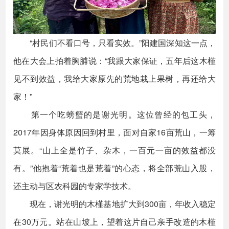
“村民们不看口号，只看实效。”阳建国深知这一点，
他在大会上拍着胸脯说：“我跟大家保证，五年后这木槿
见不到效益，我给大家原先的荒地栽上果树，再还给大
家！”
第一个吃螃蟹的是谢光明。这位曾经的包工头，
2017年因身体原因回到村里，面对自家16亩荒山，一筹
莫展。“山上全是竹子、杂木，一百元一亩的效益都没
有。”他抱着“荒着也是荒着”的心态，将全部荒山入股，
还主动与区农科园的专家学技术。
现在，谢光明的木槿基地扩大到300亩，年收入稳定
在30万元。站在山坡上，望着这片自己亲手改造的木槿