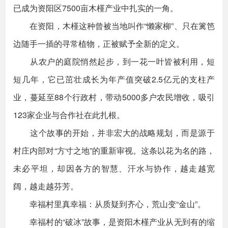
已成为资阳区7500亩木槿产业中扎实的一角。
在资阳，木槿这种曾被当地叫作“懒家柳”、只在篱笆
边随手一插的寻常植物，正被赋予全新的定义。
从农户的庭院悄然起步，到一花一叶皆被利用，短
短几年，它已茁壮成长为年产值突破2.5亿元的支柱产
业，蔓延至88个行政村，带动5000多户农民增收，吸引
123家企业与合作社在此扎根。
这个故事的开始，并非宏大的战略规划，而是源于
村庄内部对“方寸之地”的重新审视。这条以花为名的路，
未必平坦，却因各方的智慧、汗水与协作，越走越宽
阔，越走越芬芳。
幸福村里真幸福：从质疑到齐心，荒山变“金山”。
幸福村的“破冰”故事，是资阳木槿产业从无到有的缩