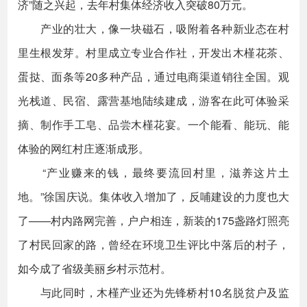
济”随之兴起，去年村集体经济收入突破80万元。
产业的壮大，像一块磁石，吸附着各种新业态在村
里生根发芽。村里成立专业合作社，开发出木槿花茶、
蛋挞、面条等20多种产品，通过电商渠道销往全国。观
光栈道、民宿、露营基地陆续建成，游客在此可体验采
摘、制作手工皂、品尝木槿花宴。一个能看、能玩、能
体验的网红村庄逐渐成形。
“产业赚来的钱，最终要流回村里，滋养这片土
地。”徐国庆说。集体收入增加了，反哺建设的力度也大
了——村内路网完善，户户相连，新装的175盏路灯照亮
了村民回家的路，曾经在环境卫生评比中落后的村子，
如今成了省级美丽乡村示范村。
与此同时，木槿产业还为先锋桥村10名脱贫户及监