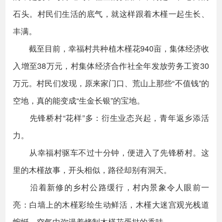
石头。村民们生活的底气，就这样跟着木槿一起生长、
丰满。
截至目前，幸福村共种植木槿花940亩，集体经济收
入增至38万元，村集体经济合作社全年发放劳务工资30
万元。村民们发现，原来家门口、荒山上那些“不值钱”的
空地，真的能变成“生金长银”的宝地。
先锋桥村“花样”多：衍生业态兴起，青年返乡添活
力。
从幸福村驱车不过十分钟，便进入了先锋桥村。这
里的木槿故事，开头相似，路径却别有洞天。
沿着新修的乡村公路缓行，村内景象令人眼前一
亮：白墙上的木槿彩绘生动鲜活，木槿大迷宫观光栈道
蜿蜒，空气中弥漫着烤制木槿花蛋挞的香味……