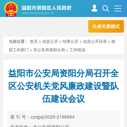
长者关爱模式
首页
走进资阳
当前位置：
首页
>
信息公开
>
结果公开
>
信息公开目录
>
政
府工作部门
>
市公安局资阳分局
>
工作情况
政务资阳
信息公开
益阳市公安局资阳分局召开全
新闻中心
解读回应
区公安机关党风廉政建设暨队
伍建设会议
政务服务
互动交流
索 引 号：zyqgaj/2026-2166894
高效办成一件事
发布机构：市公安局资阳分局