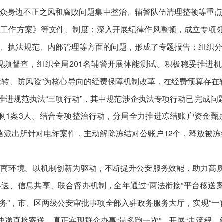
、群众身边不正之风和腐败问题集中整治、辅警队伍清理整顿等重
工作方案》等文件、制度；深入开展纪律作风整顿，成立专项领
、执法规范、内部管理等方面的问题，形成了专题报告；组织
频督查，组织全局201名辅警开展体能测试。积极稳妥推进
保运转、防风险”为核心导向的经费保障机制改革，在经费预算存
力推进规范执法“三项行动”，其中规范涉企执法专项行动已完成问题
改仅剩1案3人。结合专项整治行动，分局全力推进冻结账户资金
车路派出所针对电诈案件，主动解除冻结对公账户12个，释放被冻结
环境。以机制创新为驱动，不断提升公安服务效能，助力高质量
送、信息共享、联合督办机制，全年通过“两法衔接”平台移送
服务”，市、区两级公安审批事项全部入驻政务服务大厅，实现“一
快递直接寄送，真正实现群众办事“最多跑一次”。开展“走流程