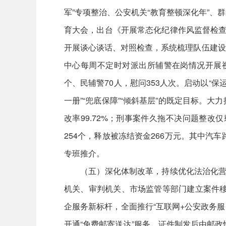
军”专项整治、公安机关“教育整顿深化年”
育大会，出台《开展常态化纪律作风监督检查
开展谈心谈话、对照检查，系统梳理队伍建设
中心每周不定时对派出所辅警在岗情况开展视
个、民辅警70人，慰问353人次。启动以“
一册”“兜底保障”“倾斜基层”的既定目标。大
改率99.72%；刑事案件久拖不决问题整
254个，释放被冻结资金266万元。其中汽
专班推介。
（五）深化体制改革，持续优化法治化营商
机关、审判机关、市场监管等部门建立案件移
企服务新标杆，全面推行“互联网+公安政务
开通“免费邮寄送达”服务，证件制发后由邮政