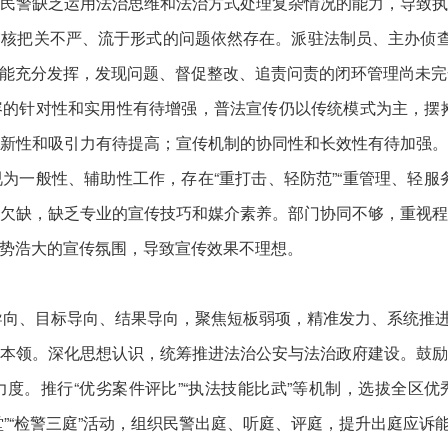
民警缺乏运用法治思维和法治方式处理复杂情况的能力，导致
核把关不严、流于形式的问题依然存在。派驻法制员、主办侦查
能充分发挥，发现问题、督促整改、追责问责的闭环管理尚未完
对性和实用性有待增强，普法宣传仍以传统模式为主，摆摊发
新性和吸引力有待提高；宣传机制的协同性和长效性有待加强
为一般性、辅助性工作，存在“重打击、轻防范”“重管理、轻服
欠缺，缺乏专业的宣传技巧和媒介素养。部门协同不够，重视
势浩大的宣传氛围，导致宣传效果不理想。
导向、目标导向、结果导向，聚焦短板弱项，精准发力、系统推
领。深化思想认识，统筹推进法治公安与法治政府建设。鼓励
度。推行“优劣案件评比”“执法技能比武”等机制，选拔全区
”“检警三庭”活动，组织民警出庭、听庭、评庭，提升出庭应诉