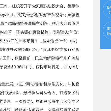
点工作，组织召开了党风廉政建设大会、警示教
依
导小组，扎实推进“枪酒密”专项整治；全覆盖
分局全体民辅警开展民主测评，联合大监督管理
事
机构改革，落实暖心惠警措施，表彰奖励单位5
理
在较大缺口的严峻形势下，基本达成“一所（队）
案件整改率为98.5%；“百日攻坚”专项行动整
甄别工作，截至目前，已主动解除银行账户冻结
资金50.384万元，获得市局肯定，并向省厅
发展。推进“两法衔接”机制常态化，与检察
案件线索6条，形成执法司法合力。打造便民利
窗受理、一次办结”。在市民服务中心公安专区
、解难题、优服务”专项行动，分局领导班子成员