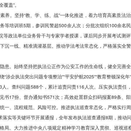
全覆盖”。
养。坚持“教、学、练、战”一体化推进，着力培育高素质法治
务等培训班5期，参训民警超500余人次；分批次组织100余名
察院等政法单位业务骨干与专家学者授课，课后同步开展考试测
下沉一线、精准滴灌基层。推动学法考法常态化，严格落实全
患。始终坚持把执法公正作为公安工作的生命线，健全完善全
“涉企执法突出问题专项整治”“平安护航2025”“教育整顿深化
3人。查纠问题588个，累计追责问责116人次。压实执法责任
书17份、督办通知书571次；高效处置群众扫码报案89条、
统一、流程规范、风险可控。推进执法巡查常态化，严格实行
要求落实等关键环节开展通报，全年发布执法巡查通报8期，推动
格局。大力推进中央八项规定精神学习教育深入贯彻、巡视巡察