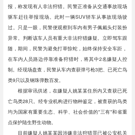
报，称发现有人非法狩猎。民警正准备从交通事故现场
驱车赶往举报现场。此时一辆SUV轿车从事故现场驶
过。只是一眼，民警便观察到车内有男子佩戴头灯装扮
异常。判断该车人员有重大非法狩猎嫌疑。立即驾车跟
随，期间，民警为避免打草惊蛇，始终保持安全车距，
在车内人员路边停靠准备狩猎时，将其中2名嫌疑人控
制。经现场盘查，民警从车内查获弹弓枪3把、已死亡鸟
类9只以及钢珠弹数百发。
根据审讯供述，在嫌疑人姚某某住所内又查获已死
亡鸟类28只。经专业机构进行物种鉴定，被查获的鸟类
均为国家有重要生态、科学、社会价值的"三有"和省重
点保护陆生野生动物。
目前嫌疑人姚某某因涉嫌非法狩猎罪已被公安机关