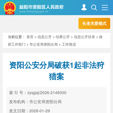
长者关爱模式
首页
走进资阳
当前位置：
首页
>
信息公开
>
结果公开
>
信息公开目录
>
政
府工作部门
>
市公安局资阳分局
>
工作情况
政务资阳
信息公开
资阳公安分局破获1起非法狩
新闻中心
解读回应
猎案
政务服务
互动交流
索 引 号：zyqgaj/2026-2149300
发布机构：市公安局资阳分局
高效办成一件事
发文日期：2026-01-29