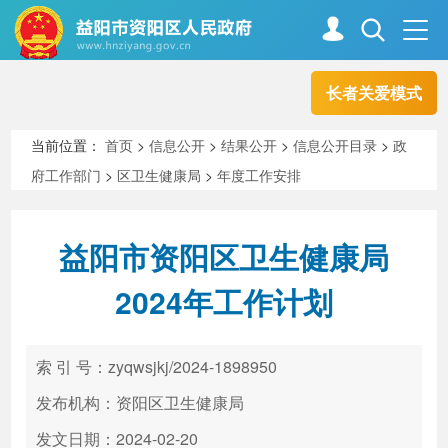
长者关爱模式
首页
走进资阳
当前位置：
首页
>
信息公开
>
结果公开
>
信息公开目录
>
政
府工作部门
>
区卫生健康局
>
年度工作安排
政务资阳
信息公开
益阳市资阳区卫生健康局
新闻中心
解读回应
2024年工作计划
政务服务
互动交流
索 引 号：zyqwsjkj/2024-1898950
发布机构：资阳区卫生健康局
高效办成一件事
发文日期：2024-02-20