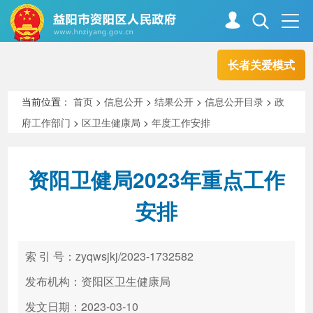
长者关爱模式
首页
走进资阳
当前位置：
首页
>
信息公开
>
结果公开
>
信息公开目录
>
政
府工作部门
>
区卫生健康局
>
年度工作安排
政务资阳
信息公开
资阳卫健局2023年重点工作
新闻中心
解读回应
安排
政务服务
互动交流
索 引 号：zyqwsjkj/2023-1732582
发布机构：资阳区卫生健康局
高效办成一件事
发文日期：2023-03-10