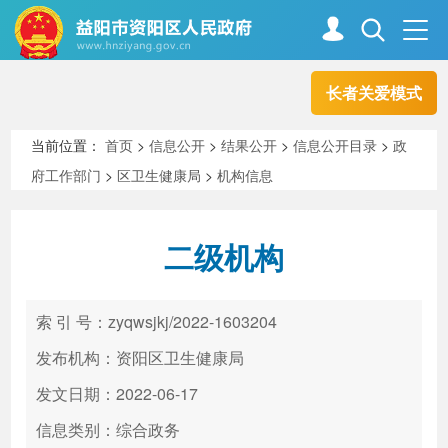
长者关爱模式
首页
走进资阳
当前位置：
首页
>
信息公开
>
结果公开
>
信息公开目录
>
政
府工作部门
>
区卫生健康局
>
机构信息
政务资阳
信息公开
二级机构
新闻中心
解读回应
索 引 号：zyqwsjkj/2022-1603204
政务服务
互动交流
发布机构：资阳区卫生健康局
发文日期：2022-06-17
信息类别：综合政务
高效办成一件事