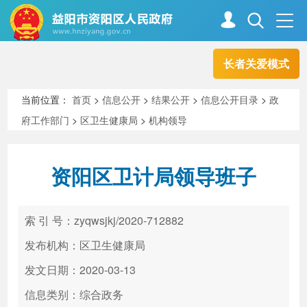
长者关爱模式
首页
走进资阳
当前位置：
首页
>
信息公开
>
结果公开
>
信息公开目录
>
政
府工作部门
>
区卫生健康局
>
机构领导
政务资阳
信息公开
资阳区卫计局领导班子
新闻中心
解读回应
索 引 号：zyqwsjkj/2020-712882
政务服务
互动交流
发布机构：区卫生健康局
发文日期：2020-03-13
信息类别：综合政务
高效办成一件事