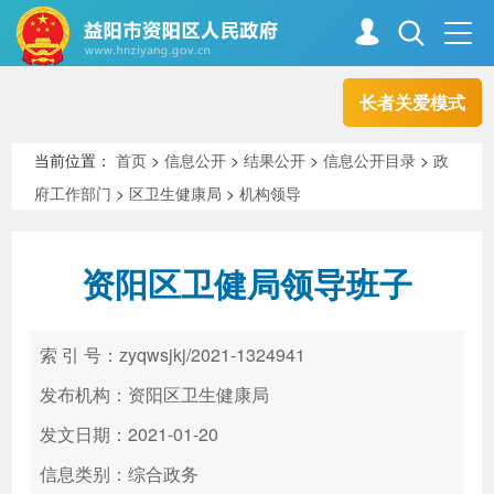
长者关爱模式
首页
走进资阳
当前位置：
首页
>
信息公开
>
结果公开
>
信息公开目录
>
政
府工作部门
>
区卫生健康局
>
机构领导
政务资阳
信息公开
资阳区卫健局领导班子
新闻中心
解读回应
索 引 号：zyqwsjkj/2021-1324941
政务服务
互动交流
发布机构：资阳区卫生健康局
发文日期：2021-01-20
信息类别：综合政务
高效办成一件事