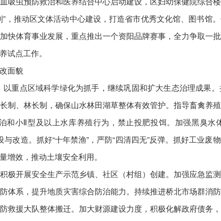
血吸虫预防救治和医养结合中心启动建设，区妇幼保健院综合
划”，推动区文体活动中心建设，打造省市优秀文化馆、图书馆
加快体育事业发展，重点推出一个资阳品牌赛事，全力争取一
养试点工作。
改面貌
24]，以重点区域科学绿化为抓手，继续巩固和扩大生态治理成果
长制、林长制，确保山水林田湖草整体有效管护。指导畜禽养
湖泊和小Ⅱ型及以上水库养殖行为，禁止投肥投饵。加强黑臭
设与改造。抓好“十年禁渔”，严防“四清四无”反弹。抓好工业
量增效，推动土壤安全利用。
积极开展安全生产示范乡镇、社区（村组）创建。加强应急监
防体系，提升地质灾害综合防治能力。持续推进桥北市场群消
防救援大队整体搬迁。加大财源建设力度，积极化解政府债务