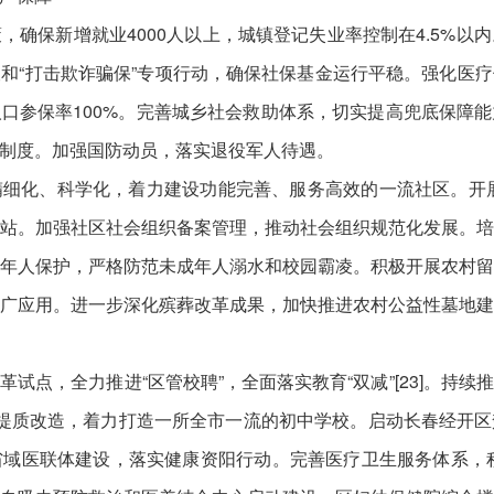
，确保新增就业4000人以上，城镇登记失业率控制在4.5%以
和“打击欺诈骗保”专项行动，确保社保基金运行平稳。强化医
口参保率100%。完善城乡社会救助体系，切实提高兜底保障
制度。加强国防动员，落实退役军人待遇。
细化、科学化，着力建设功能完善、服务高效的一流社区。开展“三
站。加强社区社会组织备案管理，推动社会组织规范化发展。
年人保护，严格防范未成年人溺水和校园霸凌。积极开展农村
广应用。进一步深化殡葬改革成果，加快推进农村公益性墓地
试点，全力推进“区管校聘”，全面落实教育“双减”[23]。持
提质改造，着力打造一所全市一流的初中学校。启动长春经开
域医联体建设，落实健康资阳行动。完善医疗卫生服务体系，积