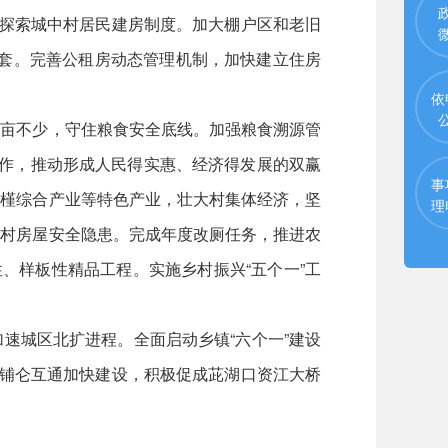
极探索城中村居民建房制度。加大棚户区和老旧
4套。完善公租房动态管理机制，加快建立住房
依
一亩不少，守住粮食安全底线。加强粮食溯源管
合合作，推动形成人民得实惠、经济得发展的双赢
事
木槿综合产业等特色产业，壮大村集体经济，坚
理
农村房屋安全隐患。完成年度改厕任务，推进农
、样板性精品工程。实施乡村振兴“五个一”工
速城区北扩进程。全面启动乡镇“六个一”建设
香铺仑互通加快建设，积极促成茈湖口资江大桥