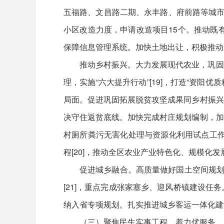
五福路、文昌路二期、永丰路、府前路等城市
小区改造力度，申请改造项目15个。推动既
保障信息管理系统。加快土地出让，积极推动
推动乡村振兴。大力发展现代农业，巩固
理，实施“六大提升行动”[19]，打造“资
局面。促进巩固拓展脱贫攻坚成果同乡村振兴
决守住返贫底线。加快完成村庄规划编制，加
村厕所粪污无害化处理与资源化利用试点工作
程[20]，推动全区农业产业特色化、规模化发
促进城乡融合。高质量做好国土空间规划
[21]，重点完成张家塞乡、迎风桥镇建设
纳入省专项规划。扎实推进城乡客运一体化建
（三）聚焦民生实事工程，着力优服务、