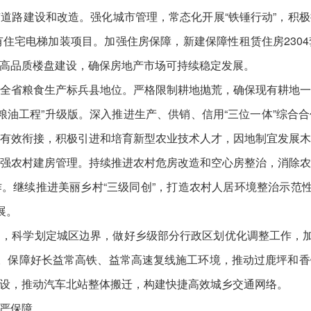
道路建设和改造。强化城市管理，常态化开展“铁锤行动”，积
有住宅电梯加装项目。加强住房保障，新建保障性租赁住房230
高品质楼盘建设，确保房地产市场可持续稳定发展。
全省粮食生产标兵县地位。严格限制耕地抛荒，确保现有耕地
阳优质粮油工程”升级版。深入推进生产、供销、信用“三位一体”综
有效衔接，积极引进和培育新型农业技术人才，因地制宜发展
强农村建房管理。持续推进农村危房改造和空心房整治，消除
。继续推进美丽乡村“三级同创”，打造农村人居环境整治示范性
展。
，科学划定城区边界，做好乡级部分行政区划优化调整工作，加
任务。保障好长益常高铁、益常高速复线施工环境，推动过鹿坪和
设，推动汽车北站整体搬迁，构建快捷高效城乡交通网络。
严保障