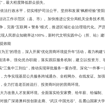
案”，最大程度降低群众损失。
依法行政水平，切实维护司法公平。坚持和发展“枫桥经验”资
访工作示范区（县、市）。加快推进公安分局机关业务技术用房建设
争，完善“互联网＋警务”模式，推进区域社会治理现代化。严
现人民群众知晓率达100%，新时代文明实践中心（所、站）建设
提效能
为王”的理念，深入开展“优化营商环境提升年”活动，着力构建
面清单。强化优办职能，落实跟踪服务机制，建立以投资方、
实“三集中三到位”，推动实现审批服务一窗办理。深化“一件事
，力争实现基层公共服务跨域通办、全程网办、在线发证。加
，全力打造老百姓说行、投资商叫好的营商环境。
大力改善人才发展环境。全面落实给安家费、给年薪、给编制
对接广深港澳科技创新走廊、“武汉·中国光谷”、岳麓山国家大