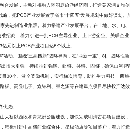
融合发展，主动对接融入环洞庭旅游经济圈，打造黄家湖文旅创
战略，把PCB产业发展置于省市“十四五”发展规划中做好谋划。
国家先进制造业集群。着力搭建产业发展平台，在土地、水、电
精准招商，着力引进一批PCB主导企业、上下游企业、关联企
亿元以上PCB产业项目达5个以上。
”活动。围绕“三高四新”战略导向，在“两新一重”[18]、战略
突出招大引强，持续推进强链、延链、补链、固链，确保山河智能等
产项目30个。健全奖励机制，实行梯次培育，助推生力科技、西
路板、高登电子、鑫铂利、星之源等在建重点项目尽快投产达
补短板
山大桥以西段和青龙洲公园建设，加快完成明清古巷项目建设
，积极引进中高档商业综合体、星级酒店等项目落户，着力打