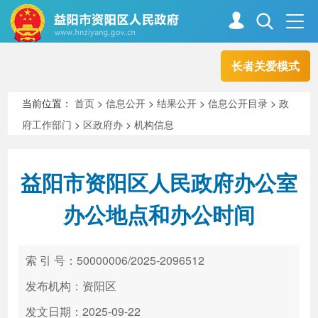
长者关爱模式
首页
走进资阳
当前位置：
首页
>
信息公开
>
结果公开
>
信息公开目录
>
政
府工作部门
>
区政府办
>
机构信息
政务资阳
信息公开
益阳市资阳区人民政府办公室
新闻中心
解读回应
办公地点和办公时间
政务服务
互动交流
索 引 号：50000006/2025-2096512
发布机构：资阳区
高效办成一件事
发文日期：2025-09-22