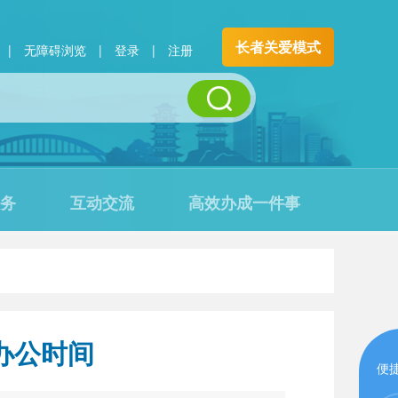
长者关爱模式
|
无障碍浏览
|
登录
|
注册
务
互动交流
高效办成一件事
办公时间
便