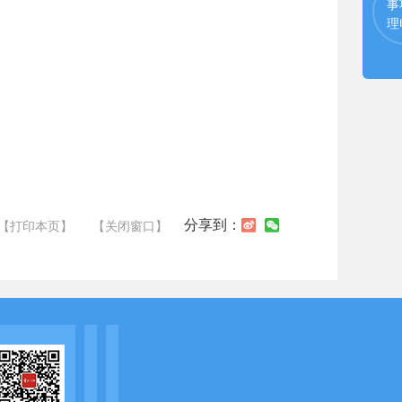
事
理
分享到：
【打印本页】
【关闭窗口】