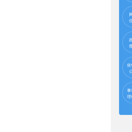
依
事
理