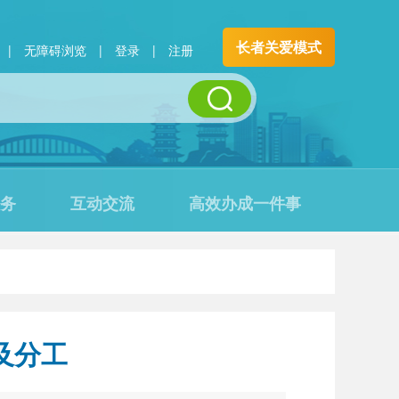
长者关爱模式
|
无障碍浏览
|
登录
|
注册
务
互动交流
高效办成一件事
及分工