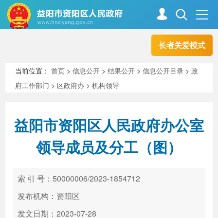
长者关爱模式
首页
走进资阳
当前位置：
首页
>
信息公开
>
结果公开
>
信息公开目录
>
政
府工作部门
>
区政府办
>
机构领导
政务资阳
信息公开
益阳市资阳区人民政府办公室
新闻中心
解读回应
领导成员及分工（图）
政务服务
互动交流
索 引 号：50000006/2023-1854712
发布机构：资阳区
高效办成一件事
发文日期：2023-07-28