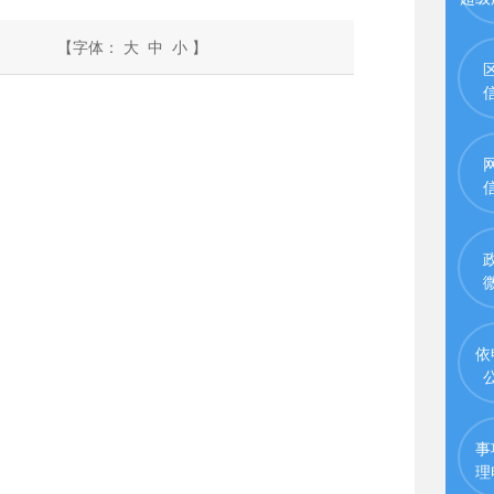
【字体：
大
中
小
】
依
事
理