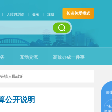
长者关爱模式
|
无障碍浏览
|
登录
|
注册
务
互动交流
高效办成一件事
头镇人民政府
便
算公开说明
“湘
超级