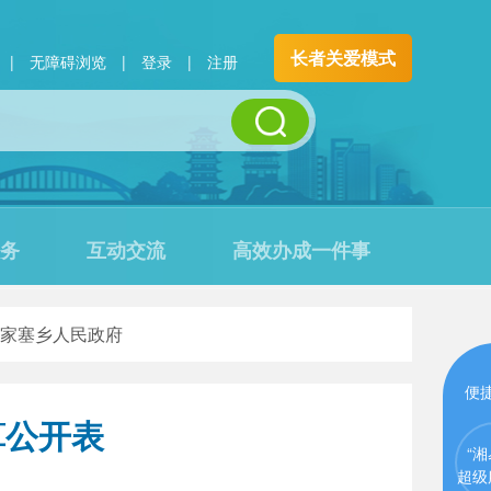
长者关爱模式
|
无障碍浏览
|
登录
|
注册
务
互动交流
高效办成一件事
家塞乡人民政府
便
算公开表
“湘
超级