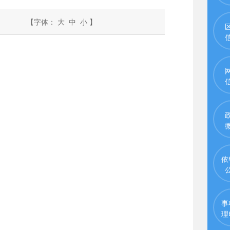
【字体：
大
中
小
】
依
事
理