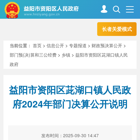
长者关爱模式
首页
走进资阳
当前位置：
首页
>
信息公开
>
专题报道
>
财政预决算公开
>
部门预(决)算和三公经费
>
乡镇
>
益阳市资阳区茈湖口镇人民
政务资阳
信息公开
政府
益阳市资阳区茈湖口镇人民政
新闻中心
解读回应
府2024年部门决算公开说明
政务服务
互动交流
高效办成一件事
发布时间：2025-09-30 14:47