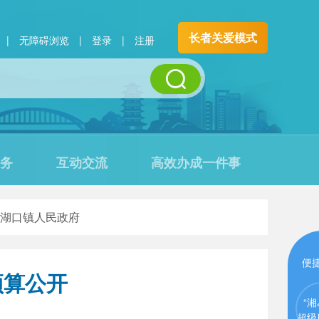
长者关爱模式
|
无障碍浏览
|
登录
|
注册
务
互动交流
高效办成一件事
湖口镇人民政府
便
预算公开
“湘
超级