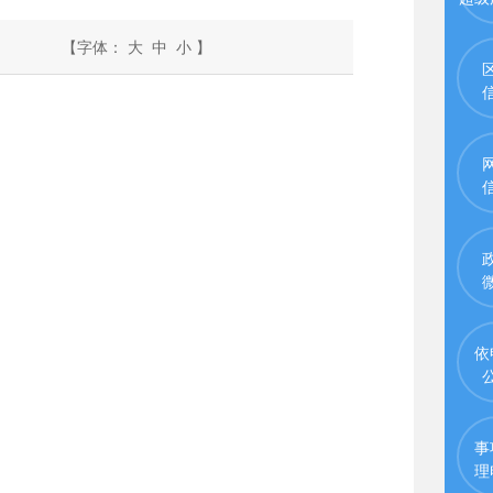
【字体：
大
中
小
】
依
事
理