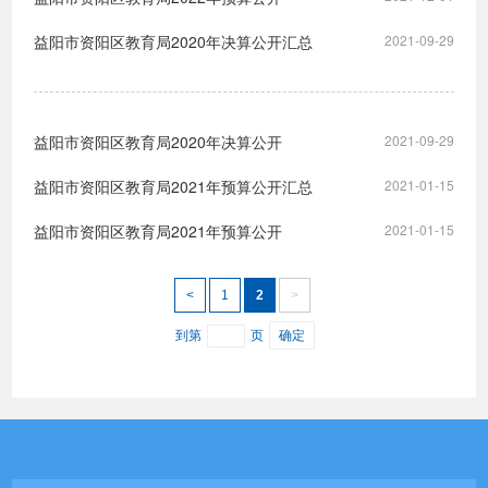
益阳市资阳区教育局2020年决算公开汇总
2021-09-29
益阳市资阳区教育局2020年决算公开
2021-09-29
益阳市资阳区教育局2021年预算公开汇总
2021-01-15
益阳市资阳区教育局2021年预算公开
2021-01-15
<
1
2
>
到第
页
确定