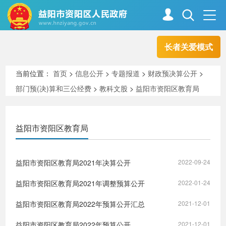
长者关爱模式
首页
走进资阳
当前位置：
首页
>
信息公开
>
专题报道
>
财政预决算公开
>
部门预(决)算和三公经费
>
教科文股
>
益阳市资阳区教育局
政务资阳
信息公开
益阳市资阳区教育局
新闻中心
解读回应
益阳市资阳区教育局2021年决算公开
2022-09-24
政务服务
互动交流
益阳市资阳区教育局2021年调整预算公开
2022-01-24
益阳市资阳区教育局2022年预算公开汇总
2021-12-01
高效办成一件事
益阳市资阳区教育局2022年预算公开
2021-12-01