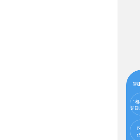
便
“湘
超级