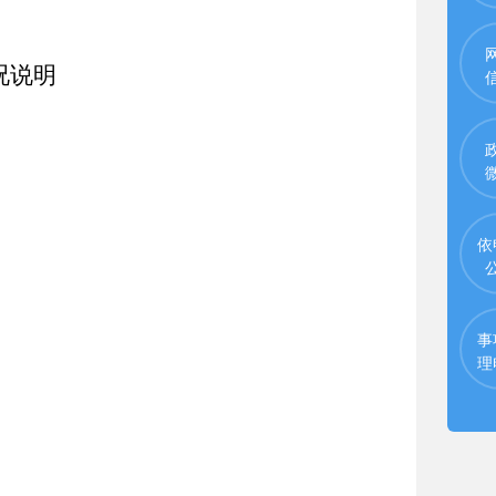
况说明
依
事
理