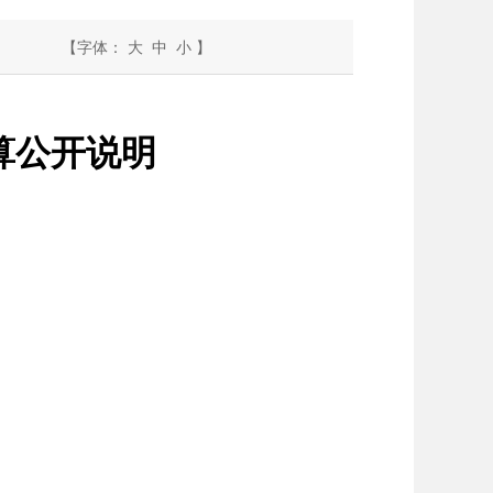
【字体：
大
中
小
】
预算公开说明