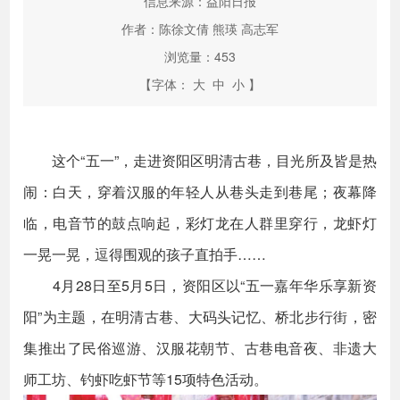
信息来源：益阳日报
作者：陈徐文倩 熊瑛 高志军
浏览量：
453
【字体：
大
中
小
】
这个“五一”，走进资阳区明清古巷，目光所及皆是热
闹：白天，穿着汉服的年轻人从巷头走到巷尾；夜幕降
临，电音节的鼓点响起，彩灯龙在人群里穿行，龙虾灯
一晃一晃，逗得围观的孩子直拍手……
4月28日至5月5日，资阳区以“五一嘉年华乐享新资
阳”为主题，在明清古巷、大码头记忆、桥北步行街，密
集推出了民俗巡游、汉服花朝节、古巷电音夜、非遗大
师工坊、钓虾吃虾节等15项特色活动。