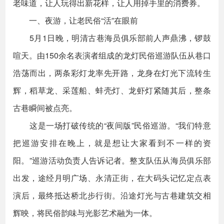
老味道，让人玩得出新花样，让人用掉手里的消费券。
一、夜游，让老民俗“活”在眼前
5月1日晚，明清古巷海员俱乐部前人声鼎沸，锣鼓
喧天。由150余名表演者组成的龙灯民俗巡游队伍从巷口
浩荡而出，两条彩灯龙率先开路，龙身在灯光下流转生
辉，稻草龙、采莲船、蚌壳灯、龙虾灯紧随其后，整条
古巷瞬间被点亮。
这是一场打破传统的“夜间版”民俗巡游。“我们特意
把巡游安排在晚上，就是想让大家看到不一样的资
阳。”巡游活动负责人告诉记者。整支队伍从海员俱乐部
出发，途经月明广场、永清正街，在大码头记忆定点表
演后，最终抵达桥北步行街。沿途灯光与古巷建筑交相
辉映，将民俗韵味与光影艺术融为一体。