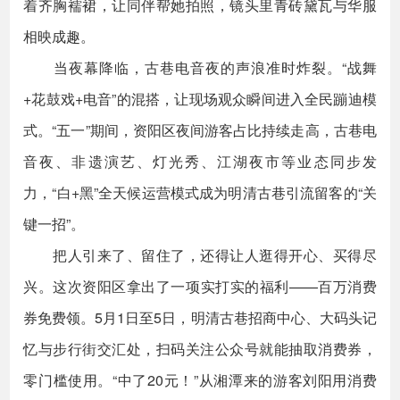
着齐胸襦裙，让同伴帮她拍照，镜头里青砖黛瓦与华服
相映成趣。
当夜幕降临，古巷电音夜的声浪准时炸裂。“战舞
+花鼓戏+电音”的混搭，让现场观众瞬间进入全民蹦迪模
式。“五一”期间，资阳区夜间游客占比持续走高，古巷电
音夜、非遗演艺、灯光秀、江湖夜市等业态同步发
力，“白+黑”全天候运营模式成为明清古巷引流留客的“关
键一招”。
把人引来了、留住了，还得让人逛得开心、买得尽
兴。这次资阳区拿出了一项实打实的福利——百万消费
券免费领。5月1日至5日，明清古巷招商中心、大码头记
忆与步行街交汇处，扫码关注公众号就能抽取消费券，
零门槛使用。“中了20元！”从湘潭来的游客刘阳用消费