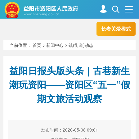
长者关爱模式
首页
走进资阳
当前位置：
首页
>
新闻中心
>
镇(街道)动态
政务资阳
信息公开
益阳日报头版头条｜古巷新生
潮玩资阳——资阳区“五一”假
新闻中心
解读回应
期文旅活动观察
政务服务
互动交流
发布时间：2026-05-08 09:01
高效办成一件事