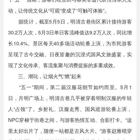
动，让传统文化从“可观”变成了“可触可体验”。
据统计，截至5月5日，明清古巷街区累计接待游客
30.2万人次，5月3日单日客流峰值达9.2万人次，同比增
长10.4%。景区每天40多场活动轮番上演，为市民游客
呈现了古今交融、日夜皆趣的沉浸式国风文旅盛宴，实
现了文化传承、客流集聚与消费提振的多重成效。
三、潮玩，让烟火气“燃”起来
“五一”期间，第二届汉服花朝节如约而至。5月1
日，月明广场上，明清古巷几乎被穿着明制汉服的年轻
人“占领”了。乡射礼、汉服走秀、国风巡游轮番上演，
NPC穿梭于街巷之间，与游客热情互动、合影打卡。“这
里太好出片了，随便一站都是古风大片。”游客赵雅晴穿