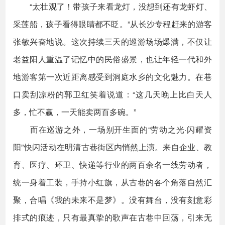
“太壮观了！带孩子来看龙灯，没想到还有龙虾灯、
采莲船，孩子看得眼睛都不眨。”从长沙专程赶来的游客
张敏兴奋地说。这次持续三天的巡游场场爆满，不仅让
老益阳人重温了记忆中的民俗盛景，也让年轻一代和外
地游客第一次近距离感受到洞庭水乡的文化魅力。在巷
口卖刮凉粉的郭卫红笑着说道：“这几天晚上比白天人
多，忙不赢，一天能卖两百多碗。”
而在巡游之外，一场别开生面的“劳动之光·闪耀资
阳”快闪活动在明清古巷街区内悄然上演。来自企业、教
育、医疗、环卫、快递等行业的两百余名一线劳动者，
统一身着工装，手持小红旗，从古巷的各个角落自然汇
聚，合唱《我的未来不是梦》。没有舞台，没有刻意彩
排式的痕迹，只有最真挚的歌声在古巷中回荡，引来无