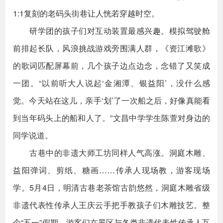
1:1复刻的老码头街巷让人恍若穿越时空。
研学团的孩子们对互动装置最感兴趣。模拟驾驶舱
前排起长队，风浪挑战游戏旁围满人群，《资江滩歌》
的歌词匹配屏幕前，几个孩子边点边念，念错了又笑成
一团。“以前听大人说起‘金湘潭、银益阳’，没什么感
觉。今天站在这儿，亲手‘划’了一次船之后，好像真能看
到当年码头上的船和人了。”文昌中学学生陈萱对身边的
同学说道。
古巷中的非遗大师工坊同样人气高涨。洞庭木雕、
益阳弹词、剪纸、糖画……传承人现场教，游客现场
学。5月4日，明清古巷老茶馆古韵悠然，洞庭木雕省级
非遗代表性传承人王庆云手把手教孩子们木雕技艺。整
个“五一”假期，游客们在景区与各类非遗代表性传承人互