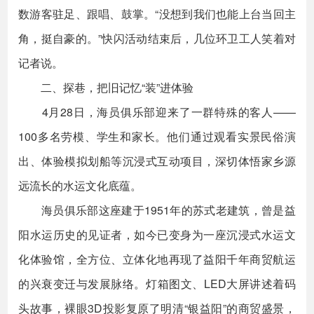
数游客驻足、跟唱、鼓掌。“没想到我们也能上台当回主
角，挺自豪的。”快闪活动结束后，几位环卫工人笑着对
记者说。
二、探巷，把旧记忆“装”进体验
4月28日，海员俱乐部迎来了一群特殊的客人——
100多名劳模、学生和家长。他们通过观看实景民俗演
出、体验模拟划船等沉浸式互动项目，深切体悟家乡源
远流长的水运文化底蕴。
海员俱乐部这座建于1951年的苏式老建筑，曾是益
阳水运历史的见证者，如今已变身为一座沉浸式水运文
化体验馆，全方位、立体化地再现了益阳千年商贸航运
的兴衰变迁与发展脉络。灯箱图文、LED大屏讲述着码
头故事，裸眼3D投影复原了明清“银益阳”的商贸盛景，