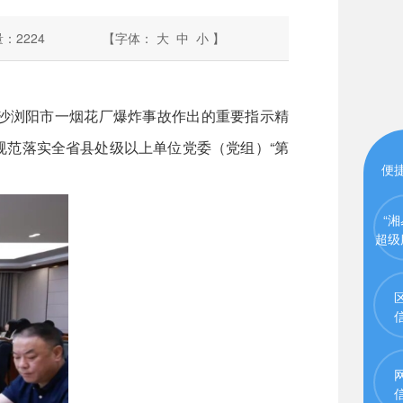
量：
2224
【字体：
大
中
小
】
长沙浏阳市一烟花厂爆炸事故作出的重要指示精
规范落实全省县处级以上单位党委（党组）“第
便
“湘
超级