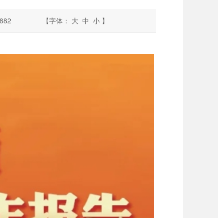
882
【字体：
大
中
小
】