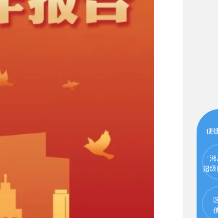
便
“湘
超级