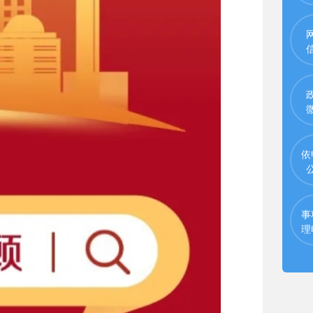
依
事
理