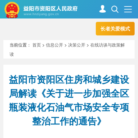
长者关爱模式
首页
走进资阳
当前位置：
首页
>
信息公开
>
决策公开
>
在线访谈与政策解
读
政务资阳
信息公开
益阳市资阳区住房和城乡建设
新闻中心
解读回应
局解读《关于进一步加强全区
瓶装液化石油气市场安全专项
政务服务
互动交流
整治工作的通告》
高效办成一件事