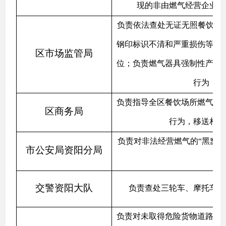
现的非由燃气经营企业设
负责依法查处无证无照餐饮场
钢印标识不清和严重损伤等其
区市场监管局
位；负责燃气器具强制性产品
行为，加
负责指导全区餐饮场所燃气安
区商务局
行为，移送相关
负责对非法经营燃气的
“黑窝
市公安局资阳分局
交警资阳大队
负责查处三轮车、摩托车及
负责对未取得危险货物道路运