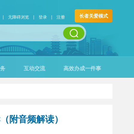
长者关爱模式
|
无障碍浏览
|
登录
|
注册
务
互动交流
高效办成一件事
读（附音频解读）