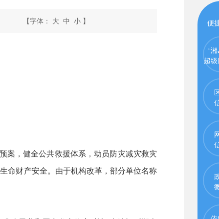
【字体：
大
中
小
】
便
“湘
超级
急预案，健全公共救援体系，动员防灾减灾救灾
众生命财产安全。由于机构改革，部分单位名称
依