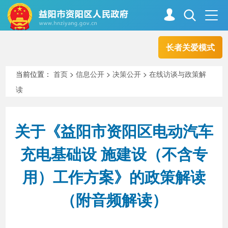
长者关爱模式
首页
走进资阳
当前位置：
首页
>
信息公开
>
决策公开
>
在线访谈与政策解
读
政务资阳
信息公开
关于《益阳市资阳区电动汽车
新闻中心
解读回应
充电基础设 施建设（不含专
用）工作方案》的政策解读
政务服务
互动交流
（附音频解读）
高效办成一件事